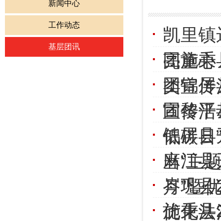
新闻中心
工作动态
凯里镇
基层团讯
团施秉
亮童心
团锦屏
类宣传
团黎平
宣传活
锦屏县
低碳日
麻江县
当”主
岑巩县
月”暨
施秉县
优化法