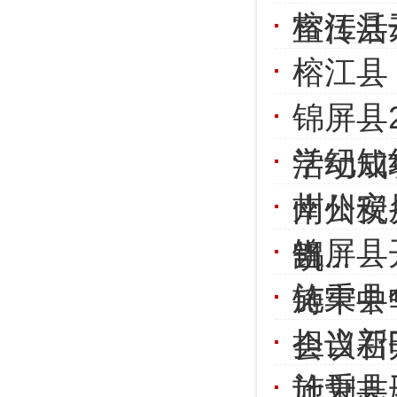
榕江县
宣传活
榕江县
锦屏县
学纪知
活动成
州公安
南州税
锦屏县
当
凯...
施秉县
铸牢中
担当新
会议召
施秉县
计划志