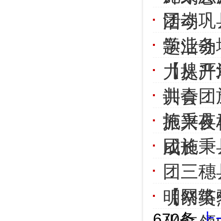
团岑巩
活动
学业务
题活动
【从严
力提升
共青团
训会
施秉县
振兴夜
团施秉
成长
团三穗
【网络
明祭英
670条
上